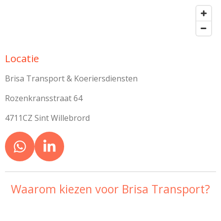
Locatie
Brisa Transport & Koeriersdiensten
Rozenkransstraat 64
4711CZ Sint Willebrord
W
L
h
i
a
n
Waarom kiezen voor Brisa Transport?
t
k
s
e